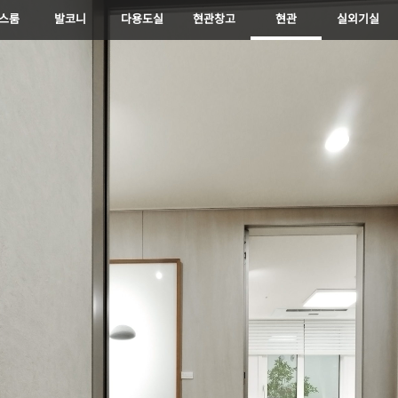
현관
현관창고
거실
주방
식당
욕실1
욕실2
침실1
침실2
침실3
복도
실외기실
다용도실
발코니
드레스룸
파우더룸
현관
현관창고
거실
주방
식당
욕실1
욕실2
침실1
침실2
침실3
복도
실외기실
다용도실
드레스룸
발코니
■ 본 VR은 59㎡A 확장형입니다.
지역도 보기
■ 단지모형
스룸
발코니
다용도실
현관창고
현관
실외기실
■ 본 VR 및 VR 내 평면도는 유상 옵션과 전시품목이 포함되어 있습니다.
■ 상기 이미지는 실제 시공 시 다소 차이가 있을 수 있으므로 필히 견본주택
에서 확인하시기 바랍니다.