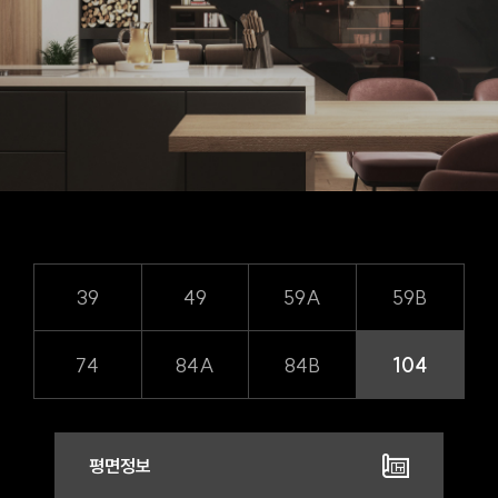
39
49
59A
59B
74
84A
84B
104
평면정보