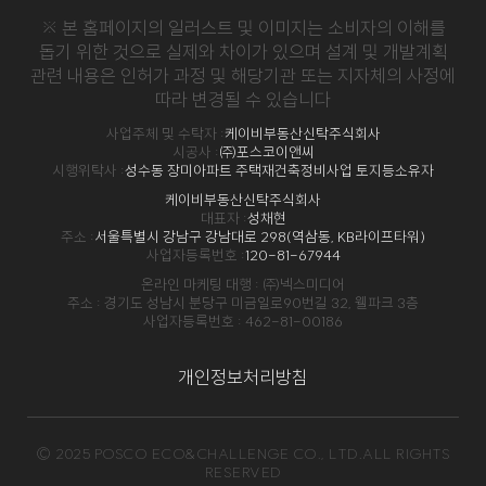
※ 본 홈페이지의 일러스트 및 이미지는 소비자의 이해를
돕기 위한 것으로 실제와 차이가 있으며 설계 및 개발계획
관련 내용은
인허가 과정 및 해당기관 또는 지자체의 사정에
따라 변경될 수 있습니다
사업주체 및 수탁자 :
케이비부동산신탁주식회사
시공사 :
㈜포스코이앤씨
시행위탁사 :
성수동 장미아파트 주택재건축정비사업 토지등소유자
케이비부동산신탁주식회사
대표자 :
성채현
주소 :
서울특별시 강남구 강남대로 298(역삼동, KB라이프타워)
사업자등록번호 :
120-81-67944
온라인 마케팅 대행 : ㈜넥스미디어
주소 : 경기도 성남시 분당구 미금일로90번길 32, 웰파크 3층
사업자등록번호 : 462-81-00186
개인정보처리방침
© 2025 POSCO ECO&CHALLENGE CO., LTD.ALL RIGHTS
RESERVED