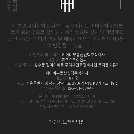
※ 본 홈페이지의 일러스트 및 이미지는 소비자의 이해를
돕기 위한 것으로 실제와 차이가 있으며 설계 및 개발계획
관련 내용은
인허가 과정 및 해당기관 또는 지자체의 사정에
따라 변경될 수 있습니다
사업주체 및 수탁자 :
케이비부동산신탁주식회사
시공사 :
㈜포스코이앤씨
시행위탁사 :
성수동 장미아파트 주택재건축정비사업 토지등소유자
케이비부동산신탁주식회사
대표자 :
성채현
주소 :
서울특별시 강남구 강남대로 298(역삼동, KB라이프타워)
사업자등록번호 :
120-81-67944
온라인 마케팅 대행 : ㈜넥스미디어
주소 : 경기도 성남시 분당구 미금일로90번길 32, 웰파크 3층
사업자등록번호 : 462-81-00186
개인정보처리방침