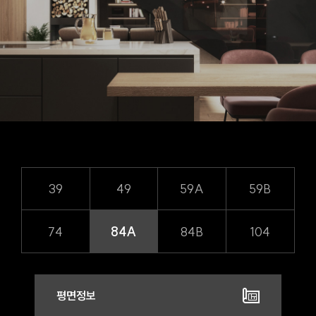
39
49
59A
59B
74
84A
84B
104
평면정보