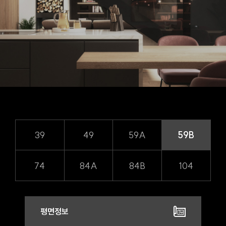
39
49
59A
59B
74
84A
84B
104
평면정보