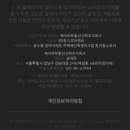
※ 본 홈페이지의 일러스트 및 이미지는 소비자의 이해를
돕기 위한 것으로 실제와 차이가 있으며 설계 및 개발계획
관련 내용은
인허가 과정 및 해당기관 또는 지자체의 사정에
따라 변경될 수 있습니다
사업주체 및 수탁자 :
케이비부동산신탁주식회사
시공사 :
㈜포스코이앤씨
시행위탁사 :
성수동 장미아파트 주택재건축정비사업 토지등소유자
케이비부동산신탁주식회사
대표자 :
성채현
주소 :
서울특별시 강남구 강남대로 298(역삼동, KB라이프타워)
사업자등록번호 :
120-81-67944
온라인 마케팅 대행 : ㈜넥스미디어
주소 : 경기도 성남시 분당구 미금일로90번길 32, 웰파크 3층
사업자등록번호 : 462-81-00186
개인정보처리방침
© 2025 POSCO ECO&CHALLENGE CO., LTD.ALL RIGHTS
RESERVED